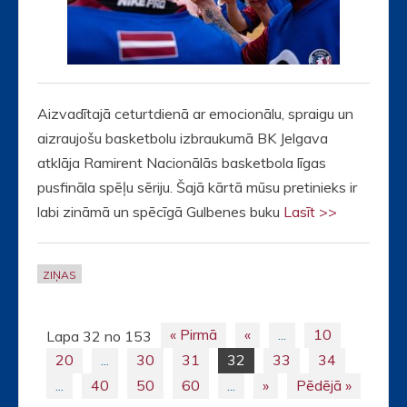
Aizvadītajā ceturtdienā ar emocionālu, spraigu un
aizraujošu basketbolu izbraukumā BK Jelgava
atklāja Ramirent Nacionālās basketbola līgas
pusfināla spēļu sēriju. Šajā kārtā mūsu pretinieks ir
labi zināmā un spēcīgā Gulbenes buku
Lasīt >>
ZIŅAS
« Pirmā
«
...
10
Lapa 32 no 153
Posts
20
...
30
31
32
33
34
navigation
...
40
50
60
...
»
Pēdējā »