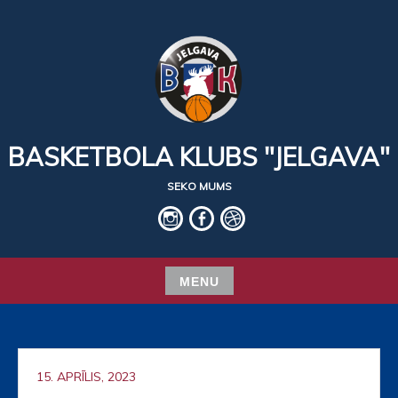
Skip
to
content
BASKETBOLA KLUBS "JELGAVA"
SEKO MUMS
IG
fb
basket
MENU
Skip
to
content
15. APRĪLIS, 2023