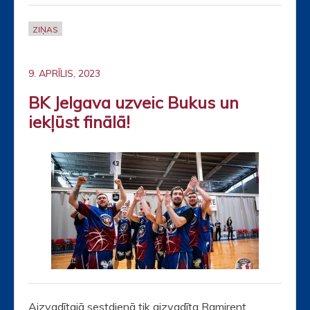
ZIŅAS
9. APRĪLIS, 2023
BK Jelgava uzveic Bukus un
iekļūst finālā!
Aizvadītajā sestdienā tik aizvadīta Ramirent