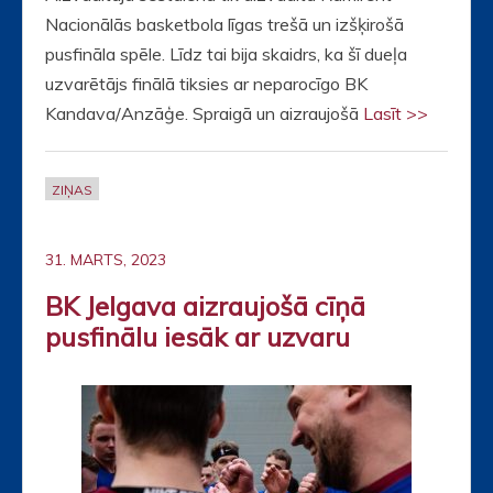
Nacionālās basketbola līgas trešā un izšķirošā
pusfināla spēle. Līdz tai bija skaidrs, ka šī dueļa
uzvarētājs finālā tiksies ar neparocīgo BK
Kandava/Anzāģe. Spraigā un aizraujošā
Lasīt >>
ZIŅAS
31. MARTS, 2023
BK Jelgava aizraujošā cīņā
pusfinālu iesāk ar uzvaru