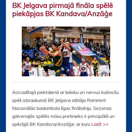
BK Jelgava pirmajā fināla spēlē
piekāpjas BK Kandava/Anzāģe
Aizvadītajā piektdienā ar lielisku un nervus kutinošu
spēli izbraukumā BK Jelgava atklāja Ramirent
Nacionālās basketbola līgas finālsēriju. Sezonas
galvenajās spēlēs mūsu pretinieks ir principiālā un
spēcīgā BK Kandava/Anzāģe, ar kuru
Lasīt >>