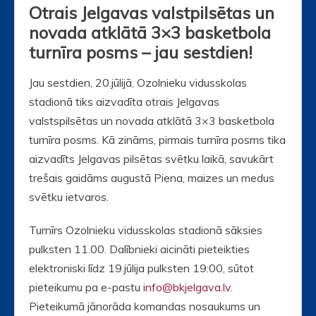
Otrais Jelgavas valstpilsētas un
novada atklātā 3×3 basketbola
turnīra posms – jau sestdien!
Jau sestdien, 20.jūlijā, Ozolnieku vidusskolas
stadionā tiks aizvadīta otrais Jelgavas
valstspilsētas un novada atklātā 3×3 basketbola
turnīra posms. Kā zināms, pirmais turnīra posms tika
aizvadīts Jelgavas pilsētas svētku laikā, savukārt
trešais gaidāms augustā Piena, maizes un medus
svētku ietvaros.
Turnīrs Ozolnieku vidusskolas stadionā sāksies
pulksten 11.00. Dalībnieki aicināti pieteikties
elektroniski līdz 19.jūlija pulksten 19:00, sūtot
pieteikumu pa e-pastu
info@bkjelgava.lv
.
Pieteikumā jānorāda komandas nosaukums un