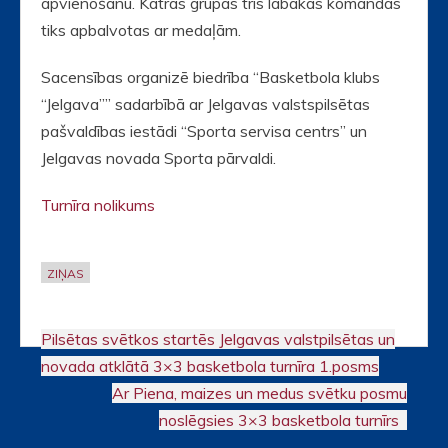
apvienošanu. Katras grupas trīs labākās komandas
tiks apbalvotas ar medaļām.
Sacensības organizē biedrība “Basketbola klubs
“Jelgava”” sadarbībā ar Jelgavas valstspilsētas
pašvaldības iestādi “Sporta servisa centrs” un
Jelgavas novada Sporta pārvaldi.
Turnīra nolikums
ZIŅAS
Pilsētas svētkos startēs Jelgavas valstpilsētas un
Post
novada atklātā 3×3 basketbola turnīra 1.posms
navigation
Ar Piena, maizes un medus svētku posmu
noslēgsies 3×3 basketbola turnīrs