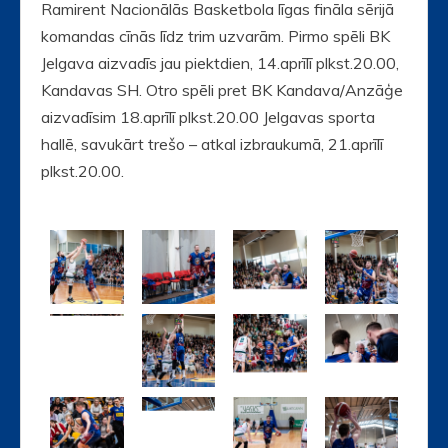
Ramirent Nacionālās Basketbola līgas fināla sērijā
komandas cīnās līdz trim uzvarām. Pirmo spēli BK
Jelgava aizvadīs jau piektdien, 14.aprīlī plkst.20.00,
Kandavas SH. Otro spēli pret BK Kandava/Anzāģe
aizvadīsim 18.aprīlī plkst.20.00 Jelgavas sporta
hallē, savukārt trešo – atkal izbraukumā, 21.aprīlī
plkst.20.00.