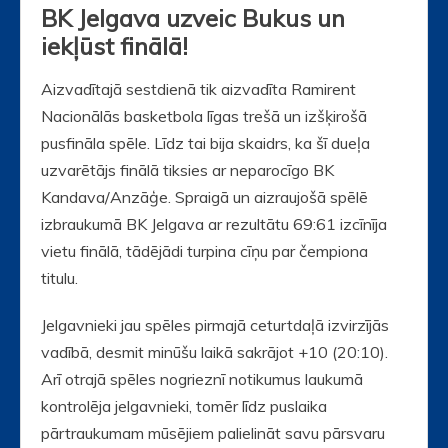
BK Jelgava uzveic Bukus un
iekļūst finālā!
Aizvadītajā sestdienā tik aizvadīta Ramirent
Nacionālās basketbola līgas trešā un izšķirošā
pusfināla spēle. Līdz tai bija skaidrs, ka šī dueļa
uzvarētājs finālā tiksies ar neparocīgo BK
Kandava/Anzāģe. Spraigā un aizraujošā spēlē
izbraukumā BK Jelgava ar rezultātu 69:61 izcīnīja
vietu finālā, tādējādi turpina cīņu par čempiona
titulu.
Jelgavnieki jau spēles pirmajā ceturtdaļā izvirzījās
vadībā, desmit minūšu laikā sakrājot +10 (20:10).
Arī otrajā spēles nogrieznī notikumus laukumā
kontrolēja jelgavnieki, tomēr līdz puslaika
pārtraukumam mūsējiem palielināt savu pārsvaru