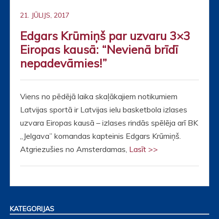
21. JŪLIJS, 2017
Edgars Krūmiņš par uzvaru 3×3
Eiropas kausā: “Nevienā brīdī
nepadevāmies!”
Viens no pēdējā laika skaļākajiem notikumiem
Latvijas sportā ir Latvijas ielu basketbola izlases
uzvara Eiropas kausā – izlases rindās spēlēja arī BK
„Jelgava” komandas kapteinis Edgars Krūmiņš.
Atgriezušies no Amsterdamas,
Lasīt >>
KATEGORIJAS