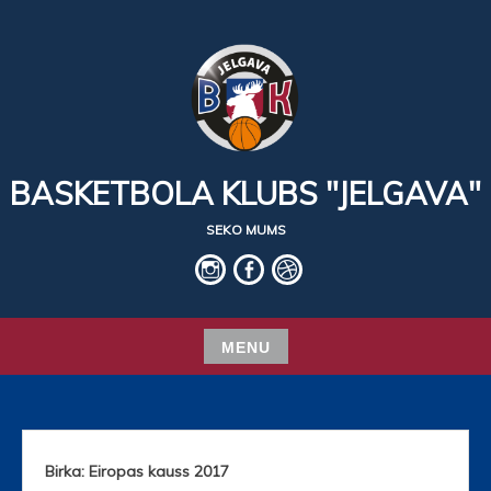
Skip
to
content
BASKETBOLA KLUBS "JELGAVA"
SEKO MUMS
IG
fb
basket
MENU
Skip
to
content
Birka: Eiropas kauss 2017