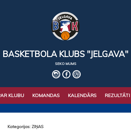
BASKETBOLA KLUBS "JELGAVA"
SEKO MUMS
IG
fb
basket
PAR KLUBU
KOMANDAS
KALENDĀRS
REZULTĀTI
Kategorijas: ZIŅAS