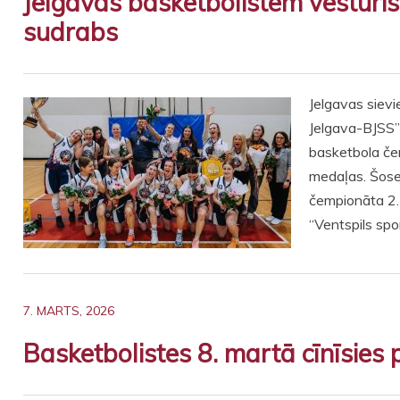
Jelgavas basketbolistēm vēsturi
sudrabs
Jelgavas siev
Jelgava-BJSS” i
basketbola čem
medaļas. Šose
čempionāta 2.
“Ventspils spo
7. MARTS, 2026
Basketbolistes 8. martā cīnīsies 