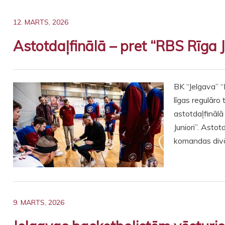
12. MARTS, 2026
Astotdaļfinālā – pret “RBS Rīga J
BK “Jelgava” 
līgas regulāro 
astotdaļfināl
Juniori”. Astot
komandas div
9. MARTS, 2026