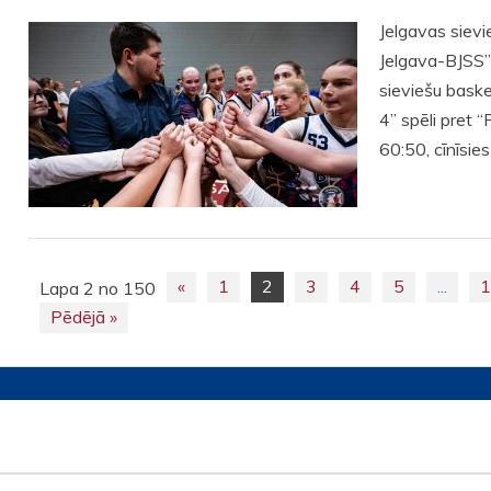
Jelgavas siev
Jelgava-BJSS”
sieviešu baske
4” spēli pret 
60:50, cīnīsie
«
1
2
3
4
5
...
Lapa 2 no 150
Posts
Pēdējā »
navigation