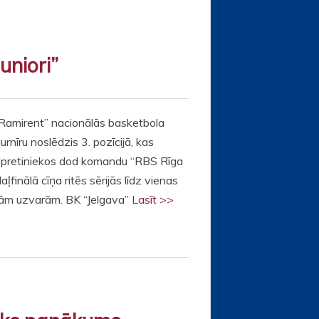
uniori”
“Ramirent” nacionālās basketbola
turnīru noslēdzis 3. pozīcijā, kas
ā pretiniekos dod komandu “RBS Rīga
daļfinālā cīņa ritēs sērijās līdz vienas
ām uzvarām. BK “Jelgava”
Lasīt >>