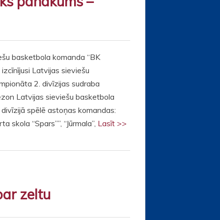
sks panākums –
iešu basketbola komanda “BK
zcīnījusi Latvijas sieviešu
pionāta 2. divīzijas sudraba
zon Latvijas sieviešu basketbola
 divīzijā spēlē astoņas komandas:
rta skola “Spars””, “Jūrmala”,
Lasīt >>
par zeltu