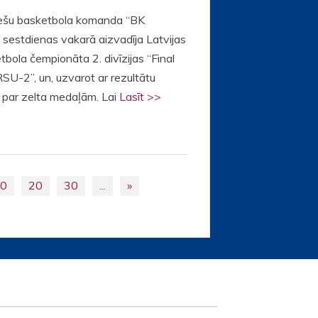
iešu basketbola komanda “BK
 sestdienas vakarā aizvadīja Latvijas
tbola čempionāta 2. divīzijas “Final
“RSU-2”, un, uzvarot ar rezultātu
s par zelta medaļām. Lai
Lasīt >>
10
20
30
...
»