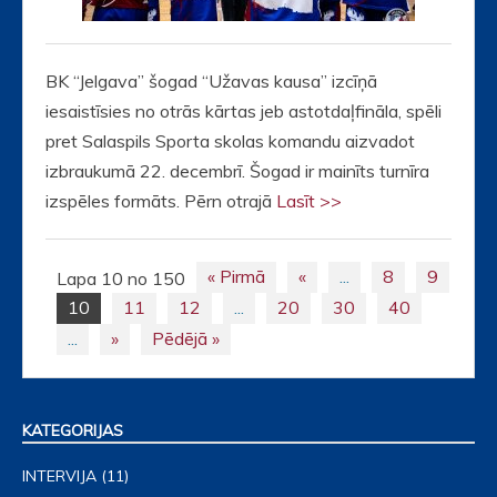
BK “Jelgava” šogad “Užavas kausa” izcīņā
iesaistīsies no otrās kārtas jeb astotdaļfināla, spēli
pret Salaspils Sporta skolas komandu aizvadot
izbraukumā 22. decembrī. Šogad ir mainīts turnīra
izspēles formāts. Pērn otrajā
Lasīt >>
« Pirmā
«
...
8
9
Lapa 10 no 150
Posts
10
11
12
...
20
30
40
navigation
...
»
Pēdējā »
KATEGORIJAS
INTERVIJA
(11)