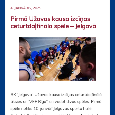
4. JANVĀRIS, 2025
Pirmā Užavas kausa izcīņas
ceturtdaļfināla spēle – Jelgavā
BK “Jelgava” Užavas kausa izcīņas ceturtdaļfinālā
tiksies ar “VEF Rīga”, aizvadot divas spēles. Pirmā
spēle notiks 10. janvārī Jelgavas sporta hallē.