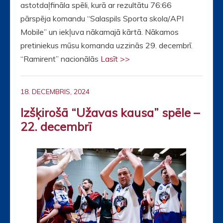
astotdaļfināla spēli, kurā ar rezultātu 76:66
pārspēja komandu “Salaspils Sporta skola/API
Mobile” un iekļuva nākamajā kārtā. Nākamos
pretiniekus mūsu komanda uzzinās 29. decembrī.
“Ramirent” nacionālās
Lasīt >>
18. DECEMBRIS, 2024
Izšķirošā “Užavas kausa” spēle –
22. decembrī