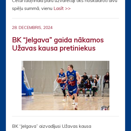
Ceturtdaļfinālā pāru uzvarētāji tiks noskaidroti divu
spēļu summā, vienu
Lasīt >>
28. DECEMBRIS, 2024
BK “Jelgava” gaida nākamos
Užavas kausa pretiniekus
BK “Jelgava” aizvadījusi Užavas kausa