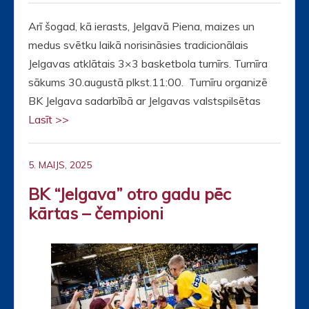
Arī šogad, kā ierasts, Jelgavā Piena, maizes un
medus svētku laikā norisināsies tradicionālais
Jelgavas atklātais 3×3 basketbola turnīrs. Turnīra
sākums 30.augustā plkst.11:00. Turnīru organizē
BK Jelgava sadarbībā ar Jelgavas valstspilsētas
Lasīt >>
5. MAIJS, 2025
BK “Jelgava” otro gadu pēc
kārtas – čempioni