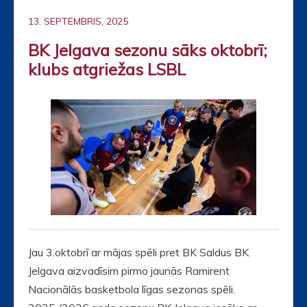
13. SEPTEMBRIS, 2025
BK Jelgava sezonu sāks oktobrī;
klubs atgriežas LSBL
Jau 3.oktobrī ar mājas spēli pret BK Saldus BK
Jelgava aizvadīsim pirmo jaunās Ramirent
Nacionālās basketbola līgas sezonas spēli.