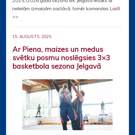
2025./2026.gada sezonu BK Jelgava iesāks ar
nelielām izmaiņām sastāvā, tomēr komandas
Lasīt
>>
15. AUGUSTS, 2025
Ar Piena, maizes un medus
svētku posmu noslēgsies 3×3
basketbola sezona Jelgavā