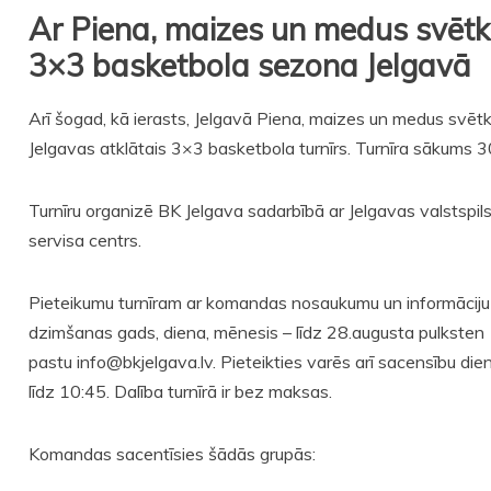
Ar Piena, maizes un medus svēt
3×3 basketbola sezona Jelgavā
Arī šogad, kā ierasts, Jelgavā Piena, maizes un medus svētku
Jelgavas atklātais 3×3 basketbola turnīrs. Turnīra sākums 
Turnīru organizē BK Jelgava sadarbībā ar Jelgavas valstspil
servisa centrs.
Pieteikumu turnīram ar komandas nosaukumu un informāciju p
dzimšanas gads, diena, mēnesis – līdz 28.augusta pulksten 1
pastu
info@bkjelgava.lv
. Pieteikties varēs arī sacensību di
līdz 10:45. Dalība turnīrā ir bez maksas.
Komandas sacentīsies šādās grupās: