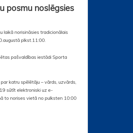
ku posmu noslēgsies
 laikā norisināsies tradicionālais
30.augustā plkst.11:00.
sētas pašvaldības iestādi Sporta
ar katru spēlētāju – vārds, uzvārds,
9 sūtīt elektroniski uz e-
enā to norises vietā no pulksten 10:00