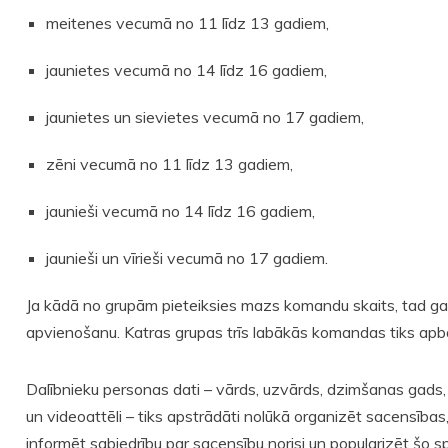
meitenes vecumā no 11 līdz 13 gadiem,
jaunietes vecumā no 14 līdz 16 gadiem,
jaunietes un sievietes vecumā no 17 gadiem,
zēni vecumā no 11 līdz 13 gadiem,
jaunieši vecumā no 14 līdz 16 gadiem,
jaunieši un vīrieši vecumā no 17 gadiem.
Ja kādā no grupām pieteiksies mazs komandu skaits, tad gal
apvienošanu. Katras grupas trīs labākās komandas tiks ap
Dalībnieku personas dati – vārds, uzvārds, dzimšanas gads, 
un videoattēli – tiks apstrādāti nolūkā organizēt sacensības,
informēt sabiedrību par sacensību norisi un popularizēt šo s