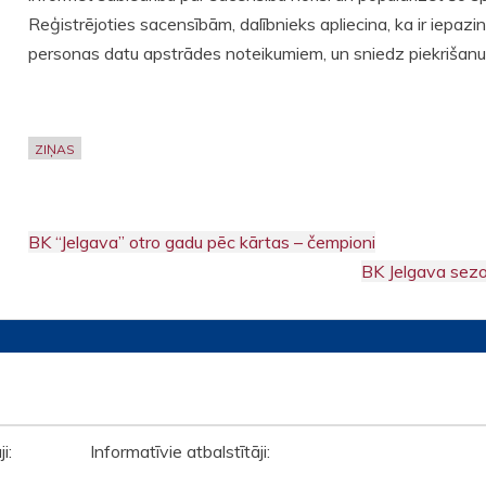
Reģistrējoties sacensībām, dalībnieks apliecina, ka ir iepazin
personas datu apstrādes noteikumiem, un sniedz piekrišanu
ZIŅAS
BK “Jelgava” otro gadu pēc kārtas – čempioni
Post
BK Jelgava sezo
navigation
āji: Informatīvie atbalstītāji: