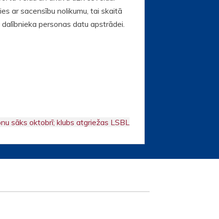
ies ar sacensību nolikumu, tai skaitā
 dalībnieka personas datu apstrādei.
nu sāks oktobrī; klubs atgriežas LSBL