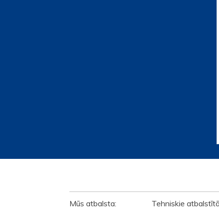
ATBALSTĪTĀJI
Mūs atbalsta: Tehniskie atbalstīt