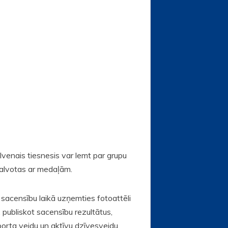
venais tiesnesis var lemt par grupu
balvotas ar medaļām.
sacensību laikā uzņemties fotoattēli
 publiskot sacensību rezultātus,
porta veidu un aktīvu dzīvesveidu.