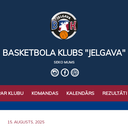
BASKETBOLA KLUBS "JELGAVA"
SEKO MUMS
IG
fb
basket
PAR KLUBU
KOMANDAS
KALENDĀRS
REZULTĀTI
15. AUGUSTS, 2025