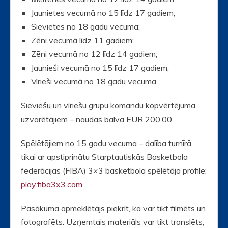
Jaunietes vecumā no 15 līdz 17 gadiem;
Sievietes no 18 gadu vecuma;
Zēni vecumā līdz 11 gadiem;
Zēni vecumā no 12 līdz 14 gadiem;
Jaunieši vecumā no 15 līdz 17 gadiem;
Vīrieši vecumā no 18 gadu vecuma.
Sieviešu un vīriešu grupu komandu kopvērtējuma
uzvarētājiem – naudas balva EUR 200,00.
Spēlētājiem no 15 gadu vecuma – dalība turnīrā
tikai ar apstiprinātu Starptautiskās Basketbola
federācijas (FIBA) 3×3 basketbola spēlētāja profile:
play.fiba3x3.com
.
Pasākuma apmeklētājs piekrīt, ka var tikt filmēts un
fotografēts. Uzņemtais materiāls var tikt translēts,