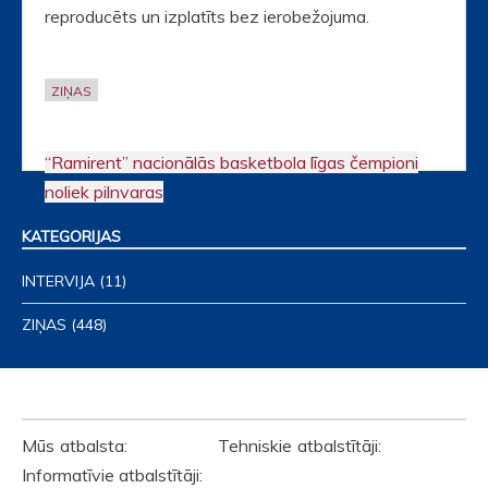
reproducēts un izplatīts bez ierobežojuma.
ZIŅAS
“Ramirent” nacionālās basketbola līgas čempioni
Post
noliek pilnvaras
navigation
KATEGORIJAS
INTERVIJA
(11)
ZIŅAS
(448)
ATBALSTĪTĀJI
Mūs atbalsta: Tehniskie atbalstītāji:
Informatīvie atbalstītāji: