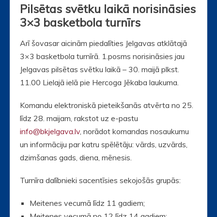
Pilsētas svētku laikā norisināsies
3×3 basketbola turnīrs
Arī šovasar aicinām piedalīties Jelgavas atklātajā
3×3 basketbola turnīrā. 1.posms norisināsies jau
Jelgavas pilsētas svētku laikā – 30. maijā plkst.
11.00 Lielajā ielā pie Hercoga Jēkaba laukuma.
Komandu elektroniskā pieteikšanās atvērta no 25.
līdz 28. maijam, rakstot uz e-pastu
info@bkjelgava.lv
, norādot komandas nosaukumu
un informāciju par katru spēlētāju: vārds, uzvārds,
dzimšanas gads, diena, mēnesis.
Turnīra dalībnieki sacentīsies sekojošās grupās:
Meitenes vecumā līdz 11 gadiem;
Meitenes vecumā no 12 līdz 14 gadiem;