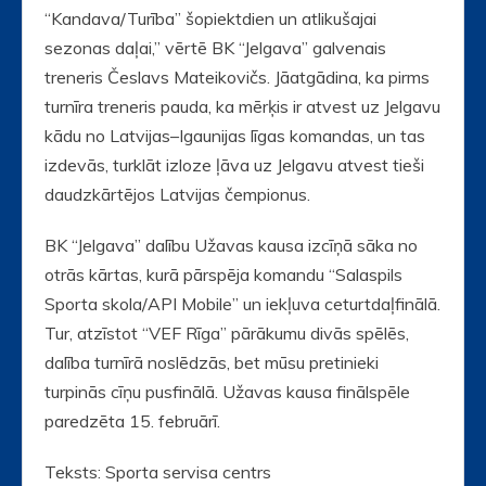
“Kandava/Turība” šopiektdien un atlikušajai
sezonas daļai,” vērtē BK “Jelgava” galvenais
treneris Česlavs Mateikovičs. Jāatgādina, ka pirms
turnīra treneris pauda, ka mērķis ir atvest uz Jelgavu
kādu no Latvijas–Igaunijas līgas komandas, un tas
izdevās, turklāt izloze ļāva uz Jelgavu atvest tieši
daudzkārtējos Latvijas čempionus.
BK “Jelgava” dalību Užavas kausa izcīņā sāka no
otrās kārtas, kurā pārspēja komandu “Salaspils
Sporta skola/API Mobile” un iekļuva ceturtdaļfinālā.
Tur, atzīstot “VEF Rīga” pārākumu divās spēlēs,
dalība turnīrā noslēdzās, bet mūsu pretinieki
turpinās cīņu pusfinālā. Užavas kausa finālspēle
paredzēta 15. februārī.
Teksts: Sporta servisa centrs