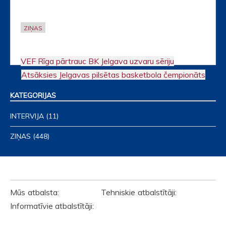
ZIŅAS
VEF Rīga pārtrauc BK Jelgava uzvaru sēriju
Post
Atsāksies Jelgavas pilsētas basketbola čempionāts
navigation
KATEGORIJAS
INTERVIJA
(11)
ZIŅAS
(448)
ATBALSTĪTĀJI
Mūs atbalsta: Tehniskie atbalstītāji:
Informatīvie atbalstītāji: