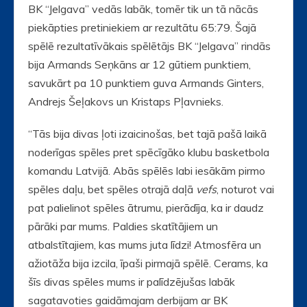
BK “Jelgava” vedās labāk, tomēr tik un tā nācās
piekāpties pretiniekiem ar rezultātu 65:79. Šajā
spēlē rezultatīvākais spēlētājs BK “Jelgava” rindās
bija Armands Seņkāns ar 12 gūtiem punktiem,
savukārt pa 10 punktiem guva Armands Ginters,
Andrejs Šeļakovs un Kristaps Pļavnieks.
“Tās bija divas ļoti izaicinošas, bet tajā pašā laikā
noderīgas spēles pret spēcīgāko klubu basketbola
komandu Latvijā. Abās spēlēs labi iesākām pirmo
spēles daļu, bet spēles otrajā daļā
vefs
, noturot vai
pat palielinot spēles ātrumu, pierādīja, ka ir daudz
pārāki par mums. Paldies skatītājiem un
atbalstītajiem, kas mums juta līdzi! Atmosfēra un
ažiotāža bija izcila, īpaši pirmajā spēlē. Cerams, ka
šīs divas spēles mums ir palīdzējušas labāk
sagatavoties gaidāmajam derbijam ar BK