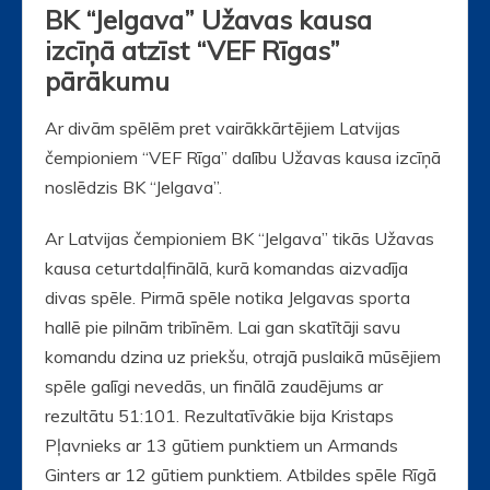
BK “Jelgava” Užavas kausa
izcīņā atzīst “VEF Rīgas”
pārākumu
Ar divām spēlēm pret vairākkārtējiem Latvijas
čempioniem “VEF Rīga” dalību Užavas kausa izcīņā
noslēdzis BK “Jelgava”.
Ar Latvijas čempioniem BK “Jelgava” tikās Užavas
kausa ceturtdaļfinālā, kurā komandas aizvadīja
divas spēle. Pirmā spēle notika Jelgavas sporta
hallē pie pilnām tribīnēm. Lai gan skatītāji savu
komandu dzina uz priekšu, otrajā puslaikā mūsējiem
spēle galīgi nevedās, un finālā zaudējums ar
rezultātu 51:101. Rezultatīvākie bija Kristaps
Pļavnieks ar 13 gūtiem punktiem un Armands
Ginters ar 12 gūtiem punktiem. Atbildes spēle Rīgā