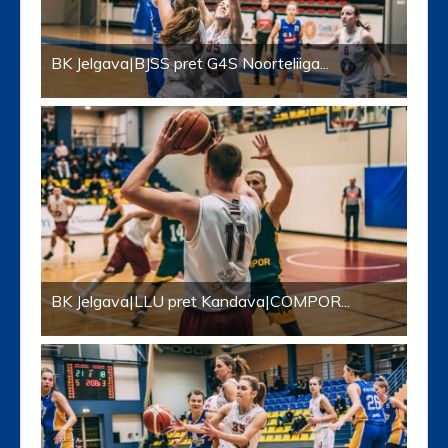
BK Jelgava|BJSS pret G4S Noorteliiga...
BK Jelgava|LLU pret Kandava|COMPOR...