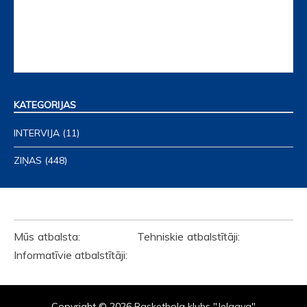
KATEGORIJAS
INTERVIJA
(11)
ZIŅAS
(448)
ATBALSTĪTĀJI
Mūs atbalsta: Tehniskie atbalstītāji:
Informatīvie atbalstītāji:
Copyright © 2026
Basketbola klubs "Jelgava"