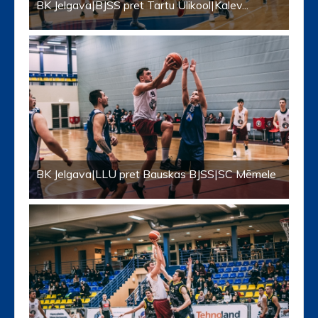
BK Jelgava|BJSS pret Tartu Ülikool|Kalev...
BK Jelgava|LLU pret Bauskas BJSS|SC Mēmele