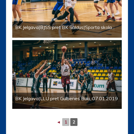
BK Jelgava|BJSS pret BK Saldus|Sporta skola...
BK Jelgava|LLU pret Gulbenes Buki, 07.01.2019
◄
1
2