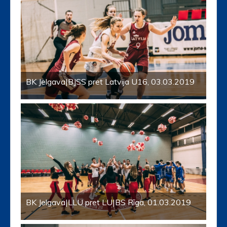
BK Jelgava|BJSS pret Latvija U16, 03.03.2019
BK Jelgava|LLU pret LU|BS Rīga, 01.03.2019