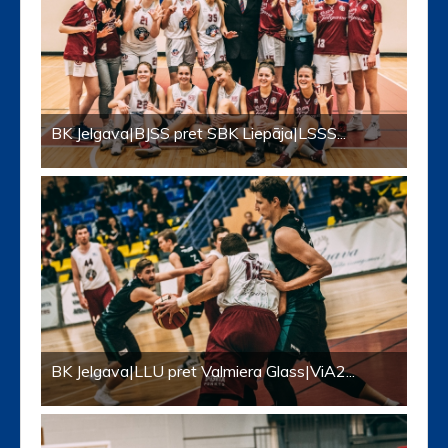
BK Jelgava|BJSS pret SBK Liepāja|LSSS...
BK Jelgava|LLU pret Valmiera Glass|ViA2...