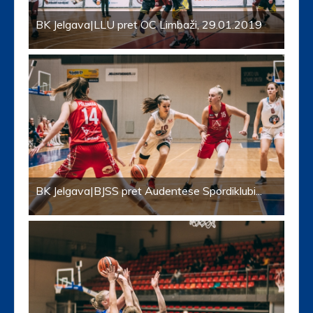
BK Jelgava|LLU pret OC Limbaži, 29.01.2019
BK Jelgava|BJSS pret Audentese Spordiklubi...