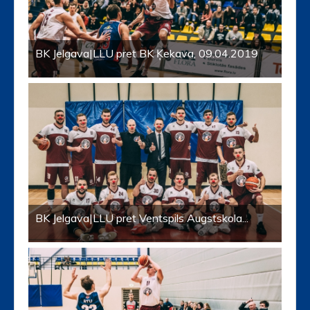
BK Jelgava|LLU pret BK Ķekava, 09.04.2019
BK Jelgava|LLU pret Ventspils Augstskola...