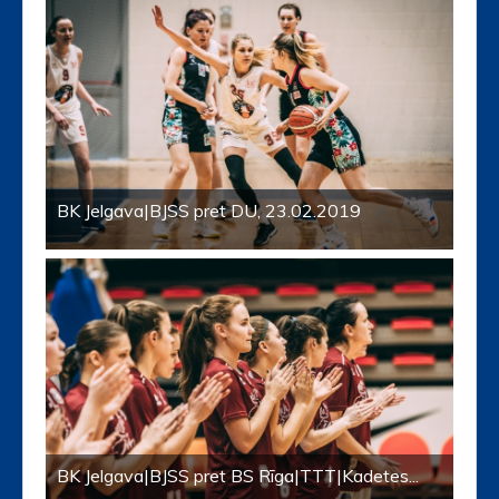
BK Jelgava|BJSS pret DU, 23.02.2019
BK Jelgava|BJSS pret BS Rīga|TTT|Kadetes...