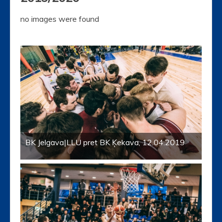
no images were found
BK Jelgava|LLU pret BK Ķekava, 12.04.2019