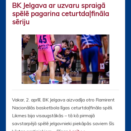
BK Jelgava ar uzvaru spraigā
spēlē pagarina ceturtdaļfināla
sēriju
Vakar, 2. aprīlī, BK Jelgava aizvadīja otro Ramirent
Nacionālās basketbola līgas ceturtdaļfināla spēli.
Likmes bija visaugstākās – tā kā pirmajā
savstarpējā spēlē jelgavnieki piekāpās saviem šīs