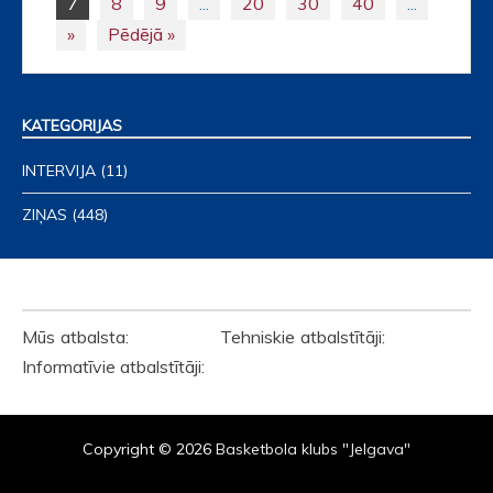
7
8
9
...
20
30
40
...
navigation
»
Pēdējā »
KATEGORIJAS
INTERVIJA
(11)
ZIŅAS
(448)
ATBALSTĪTĀJI
Mūs atbalsta: Tehniskie atbalstītāji:
Informatīvie atbalstītāji:
Copyright © 2026
Basketbola klubs "Jelgava"