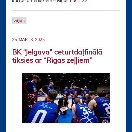
kārtas pretiniekiem – Rīgas
Lasīt >>
ZIŅAS
25. MARTS, 2025
BK “Jelgava” ceturtdaļfinālā
tiksies ar “Rīgas zeļļiem”