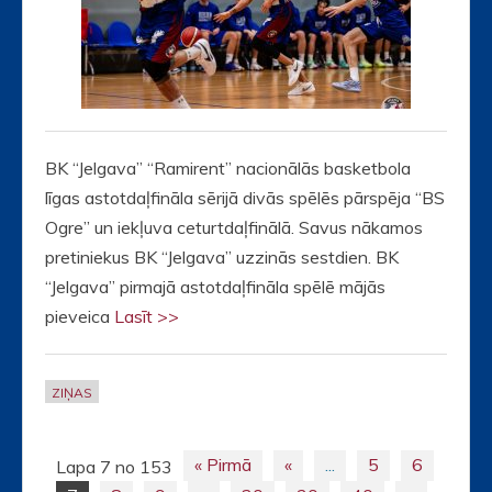
BK “Jelgava” “Ramirent” nacionālās basketbola
līgas astotdaļfināla sērijā divās spēlēs pārspēja “BS
Ogre” un iekļuva ceturtdaļfinālā. Savus nākamos
pretiniekus BK “Jelgava” uzzinās sestdien. BK
“Jelgava” pirmajā astotdaļfināla spēlē mājās
pieveica
Lasīt >>
ZIŅAS
« Pirmā
«
...
5
6
Lapa 7 no 153
Posts