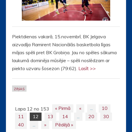
Piektdienas vakarā, 15.novembrī, BK Jelgava
aizvadīja Ramirent Nacionālās basketbola līgas
mājas spēli pret BK Grobiņa. Jau no spēles sākuma
laukumā dominēja mūsējie – spēli noslēdzam ar
piekto uzvaru šosezon (79:62).
Lasīt >>
ZIŅAS
« Pirmā
«
...
10
Lapa 12 no 153
Posts
11
12
13
14
...
20
30
navigation
40
...
»
Pēdējā »