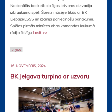
Nacionālās basketbola līgas ietvaros aizvadīja
izbraukuma spēli. Šoreiz mūsējie tikās ar BK
Liepāja/LSSS un izcīnīja pārliecinošu panākumu.
Spēles pirmās minūtes abas komandas laukumā
rādīja līdzīgu
Lasīt >>
ZIŅAS
16. NOVEMBRIS, 2024
BK Jelgava turpina ar uzvaru