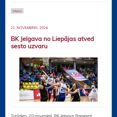
ZIŅAS
21. NOVEMBRIS, 2024
BK Jelgava no Liepājas atved
sesto uzvaru
Trešdien, 20.novembrī, BK Jelgava Ramirent