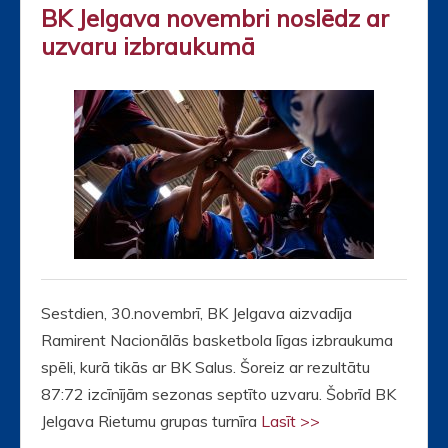
BK Jelgava novembri noslēdz ar
uzvaru izbraukumā
Sestdien, 30.novembrī, BK Jelgava aizvadīja
Ramirent Nacionālās basketbola līgas izbraukuma
spēli, kurā tikās ar BK Salus. Šoreiz ar rezultātu
87:72 izcīnījām sezonas septīto uzvaru. Šobrīd BK
Jelgava Rietumu grupas turnīra
Lasīt >>