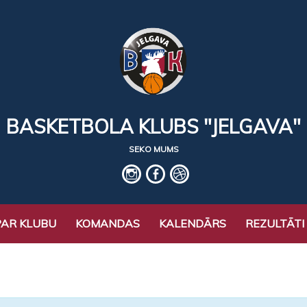
BASKETBOLA KLUBS "JELGAVA"
SEKO MUMS
IG
fb
basket
PAR KLUBU
KOMANDAS
KALENDĀRS
REZULTĀTI