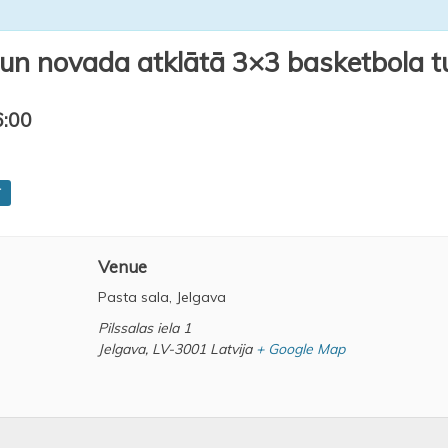
 un novada atklātā 3×3 basketbola tu
6:00
T
Venue
Pasta sala, Jelgava
Pilssalas iela 1
Jelgava
,
LV-3001
Latvija
+ Google Map