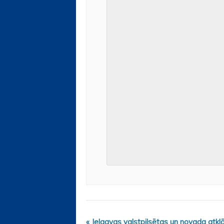
«
Jelgavas valstpilsētas un novada atklā