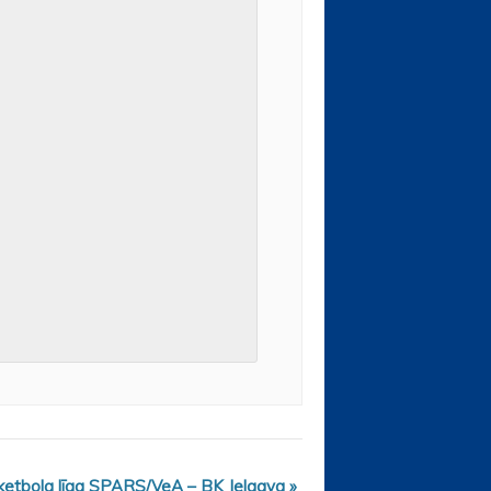
ketbola līga SPARS/VeA – BK Jelgava
»