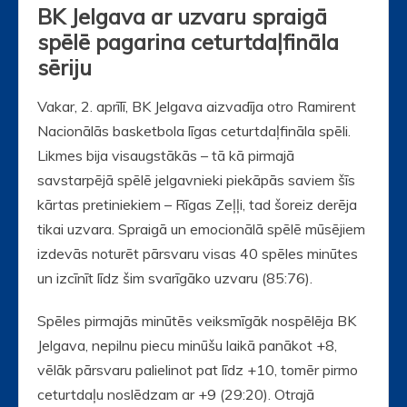
BK Jelgava ar uzvaru spraigā
spēlē pagarina ceturtdaļfināla
sēriju
Vakar, 2. aprīlī, BK Jelgava aizvadīja otro Ramirent
Nacionālās basketbola līgas ceturtdaļfināla spēli.
Likmes bija visaugstākās – tā kā pirmajā
savstarpējā spēlē jelgavnieki piekāpās saviem šīs
kārtas pretiniekiem – Rīgas Zeļļi, tad šoreiz derēja
tikai uzvara. Spraigā un emocionālā spēlē mūsējiem
izdevās noturēt pārsvaru visas 40 spēles minūtes
un izcīnīt līdz šim svarīgāko uzvaru (85:76).
Spēles pirmajās minūtēs veiksmīgāk nospēlēja BK
Jelgava, nepilnu piecu minūšu laikā panākot +8,
vēlāk pārsvaru palielinot pat līdz +10, tomēr pirmo
ceturtdaļu noslēdzam ar +9 (29:20). Otrajā