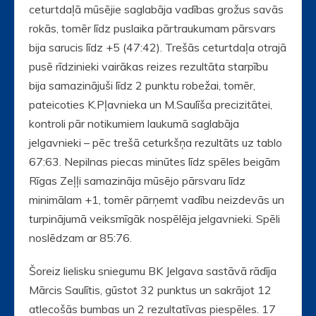
ceturtdaļā mūsējie saglabāja vadības grožus savās
rokās, tomēr līdz puslaika pārtraukumam pārsvars
bija sarucis līdz +5 (47:42). Trešās ceturtdaļa otrajā
pusē rīdzinieki vairākas reizes rezultāta starpību
bija samazinājuši līdz 2 punktu robežai, tomēr,
pateicoties K.Pļavnieka un M.Saulīša precizitātei,
kontroli pār notikumiem laukumā saglabāja
jelgavnieki – pēc trešā ceturkšņa rezultāts uz tablo
67:63. Nepilnas piecas minūtes līdz spēles beigām
Rīgas Zeļļi samazināja mūsējo pārsvaru līdz
minimālam +1, tomēr pārņemt vadību neizdevās un
turpinājumā veiksmīgāk nospēlēja jelgavnieki. Spēli
noslēdzam ar 85:76.
Šoreiz lielisku sniegumu BK Jelgava sastāvā rādīja
Mārcis Saulītis, gūstot 32 punktus un sakrājot 12
atlecošās bumbas un 2 rezultatīvas piespēles. 17