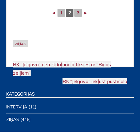
◄
1
2
3
►
ZIŅAS
BK “Jelgava” ceturtdaļfinālā tiksies ar “Rīgas
Post
zeļļiem”
navigation
BK “Jelgava” iekļūst pusfinālā
KATEGORIJAS
INTERVIJA
(11)
ZIŅAS
(448)