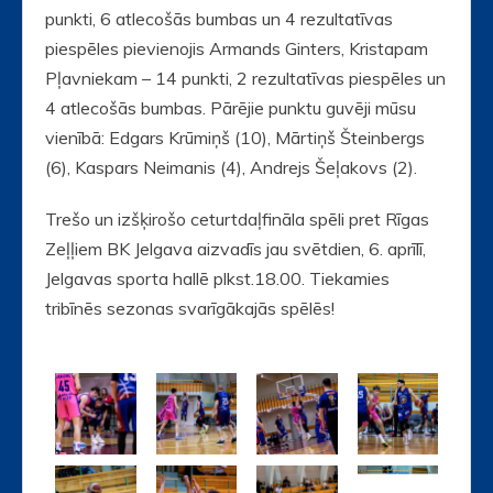
punkti, 6 atlecošās bumbas un 4 rezultatīvas
piespēles pievienojis Armands Ginters, Kristapam
Pļavniekam – 14 punkti, 2 rezultatīvas piespēles un
4 atlecošās bumbas. Pārējie punktu guvēji mūsu
vienībā: Edgars Krūmiņš (10), Mārtiņš Šteinbergs
(6), Kaspars Neimanis (4), Andrejs Šeļakovs (2).
Trešo un izšķirošo ceturtdaļfināla spēli pret Rīgas
Zeļļiem BK Jelgava aizvadīs jau svētdien, 6. aprīlī,
Jelgavas sporta hallē plkst.18.00. Tiekamies
tribīnēs sezonas svarīgākajās spēlēs!