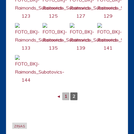
◄
1
2
ZIŅAS