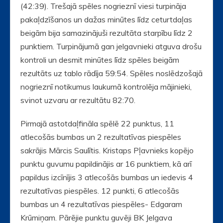
(42:39). Trešajā spēles nogrieznī viesi turpināja
pakaļdzīšanos un dažas minūtes līdz ceturtdaļas
beigām bija samazinājuši rezultāta starpību līdz 2
punktiem. Turpinājumā gan jelgavnieki atguva drošu
kontroli un desmit minūtes līdz spēles beigām
rezultāts uz tablo rādīja 59:54. Spēles noslēdzošajā
nogrieznī notikumus laukumā kontrolēja mājinieki,
svinot uzvaru ar rezultātu 82:70.
Pirmajā astotdaļfināla spēlē 22 punktus, 11
atlecošās bumbas un 2 rezultatīvas piespēles
sakrājis Mārcis Saulītis. Kristaps Pļavnieks kopējo
punktu guvumu papildinājis ar 16 punktiem, kā arī
papildus izcīnījis 3 atlecošās bumbas un iedevis 4
rezultatīvas piespēles. 12 punkti, 6 atlecošās
bumbas un 4 rezultatīvas piespēles- Edgaram
Krūmiņam. Pārējie punktu guvēji BK Jelgava