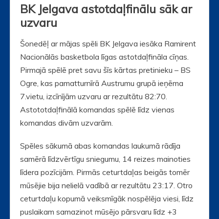
BK Jelgava astotdaļfinālu sāk ar
uzvaru
Šonedēļ ar mājas spēli BK Jelgava iesāka Ramirent
Nacionālās basketbola līgas astotdaļfināla cīņas.
Pirmajā spēlē pret savu šīs kārtas pretinieku – BS
Ogre, kas pamatturnīrā Austrumu grupā ieņēma
7.vietu, izcīnījām uzvaru ar rezultātu 82:70.
Astototdaļfinālā komandas spēlē līdz vienas
komandas divām uzvarām.
Spēles sākumā abas komandas laukumā rādīja
samērā līdzvērtīgu sniegumu, 14 reizes mainoties
līdera pozīcijām. Pirmās ceturtdaļas beigās tomēr
mūsējie bija nelielā vadībā ar rezultātu 23:17. Otro
ceturtdaļu kopumā veiksmīgāk nospēlēja viesi, līdz
puslaikam samazinot mūsējo pārsvaru līdz +3