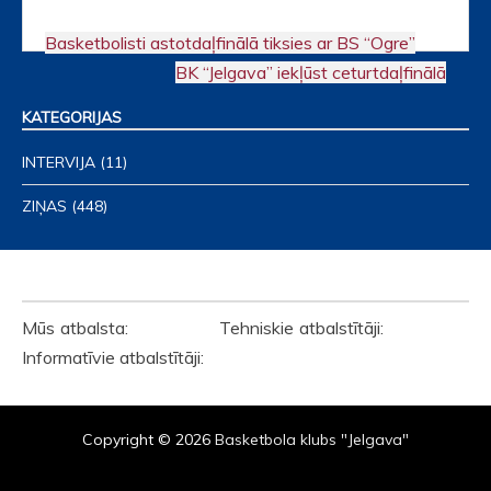
Basketbolisti astotdaļfinālā tiksies ar BS “Ogre”
Post
BK “Jelgava” iekļūst ceturtdaļfinālā
navigation
KATEGORIJAS
INTERVIJA
(11)
ZIŅAS
(448)
ATBALSTĪTĀJI
Mūs atbalsta: Tehniskie atbalstītāji:
Informatīvie atbalstītāji:
Copyright © 2026
Basketbola klubs "Jelgava"