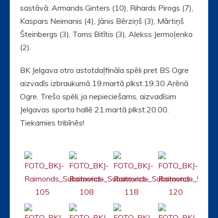
sastāvā: Armands Ginters (10), Rihards Pirogs (7),
Kaspars Neimanis (4), Jānis Bērziņš (3), Mārtiņš
Šteinbergs (3), Toms Bitītis (3), Alekss Jermoļenko
(2).
BK Jelgava otro astotdaļfināla spēli pret BS Ogre
aizvadīs izbraukumā 19.martā plkst.19.30 Arēnā
Ogre. Trešo spēli, ja nepieciešams, aizvadīsim
Jelgavas sporta hallē 21.martā plkst.20.00.
Tiekamies tribīnēs!