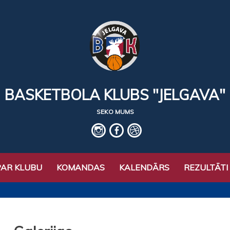
BASKETBOLA KLUBS "JELGAVA"
SEKO MUMS
IG
fb
basket
PAR KLUBU
KOMANDAS
KALENDĀRS
REZULTĀTI