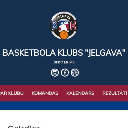
BASKETBOLA KLUBS "JELGAVA"
SEKO MUMS
IG
fb
basket
PAR KLUBU
KOMANDAS
KALENDĀRS
REZULTĀTI