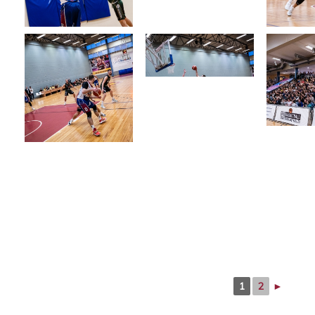
1
2
►