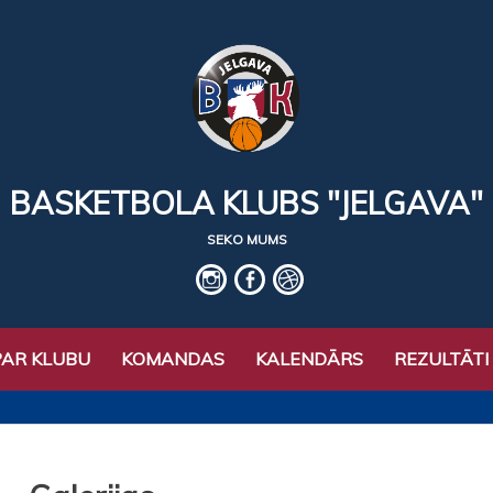
BASKETBOLA KLUBS "JELGAVA"
SEKO MUMS
IG
fb
basket
PAR KLUBU
KOMANDAS
KALENDĀRS
REZULTĀTI