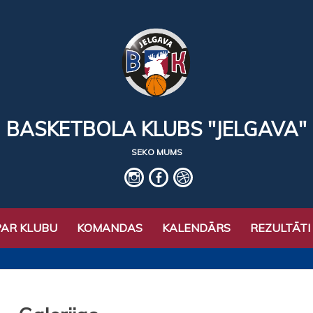
BASKETBOLA KLUBS "JELGAVA"
SEKO MUMS
IG
fb
basket
PAR KLUBU
KOMANDAS
KALENDĀRS
REZULTĀTI