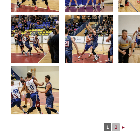
1
2
►