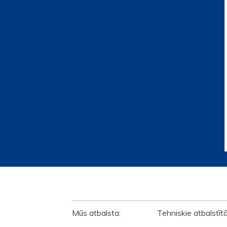
ATBALSTĪTĀJI
Mūs atbalsta: Tehniskie atbalstīt