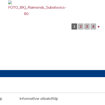
1
2
3
4
►
āji: Informatīvie atbalstītāji: