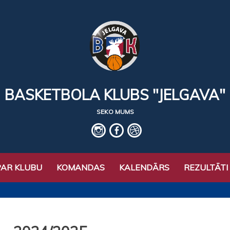
BASKETBOLA KLUBS "JELGAVA"
SEKO MUMS
IG
fb
basket
PAR KLUBU
KOMANDAS
KALENDĀRS
REZULTĀTI