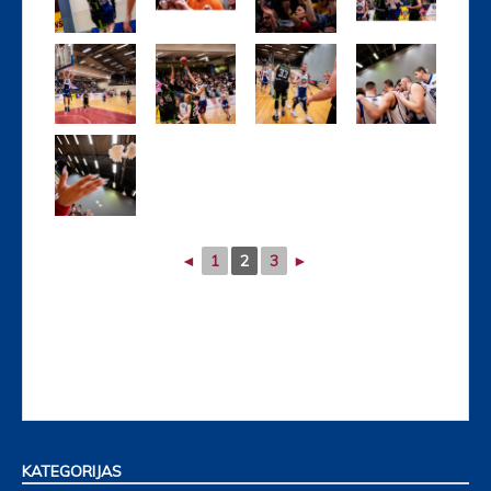
◄
1
2
3
►
KATEGORIJAS