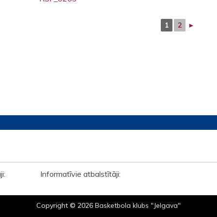
1
2
►
āji: Informatīvie atbalstītāji:
Copyright © 2026
Basketbola klubs "Jelgava"