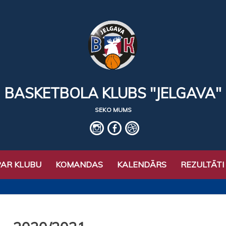
BASKETBOLA KLUBS "JELGAVA"
SEKO MUMS
IG
fb
basket
PAR KLUBU
KOMANDAS
KALENDĀRS
REZULTĀTI