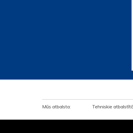
ATBALSTĪTĀJI
Mūs atbalsta: Tehniskie atbalstīt