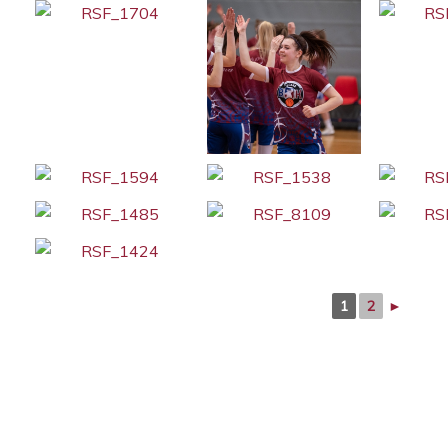
1
2
►