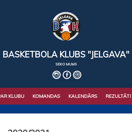
BASKETBOLA KLUBS "JELGAVA"
SEKO MUMS
IG
fb
basket
PAR KLUBU
KOMANDAS
KALENDĀRS
REZULTĀTI