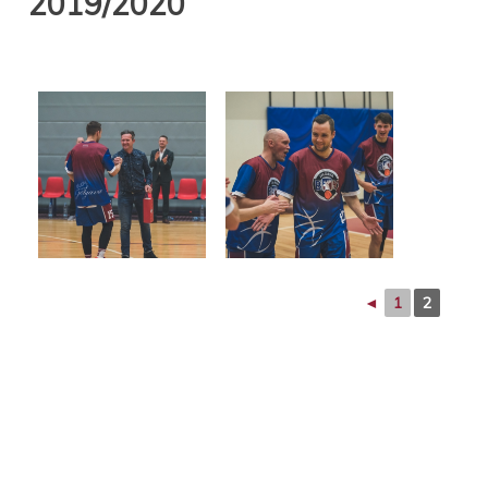
2019/2020
◄
1
2