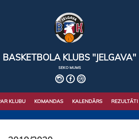
BASKETBOLA KLUBS "JELGAVA"
SEKO MUMS
IG
fb
basket
PAR KLUBU
KOMANDAS
KALENDĀRS
REZULTĀTI