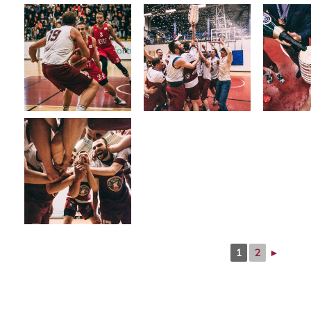
1
2
►