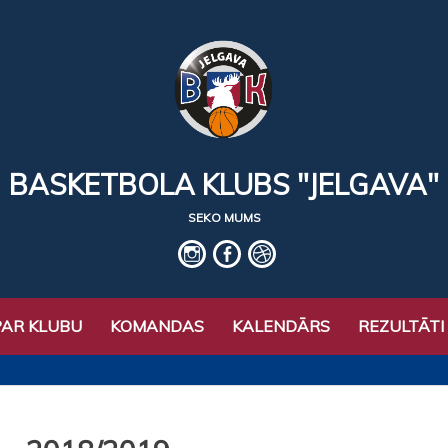
BASKETBOLA KLUBS "JELGAVA"
SEKO MUMS
IG
fb
basket
PAR KLUBU
KOMANDAS
KALENDĀRS
REZULTĀTI