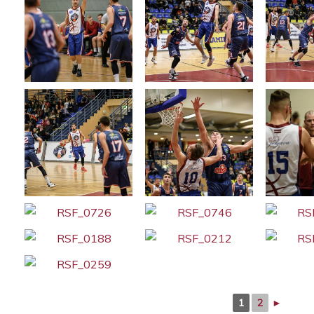
1
2
►