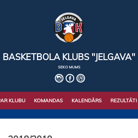
BASKETBOLA KLUBS "JELGAVA"
SEKO MUMS
IG
fb
basket
PAR KLUBU
KOMANDAS
KALENDĀRS
REZULTĀTI