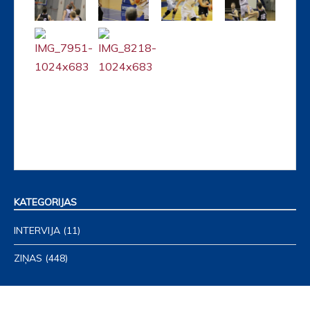
KATEGORIJAS
INTERVIJA
(11)
ZIŅAS
(448)
ATBALSTĪTĀJI