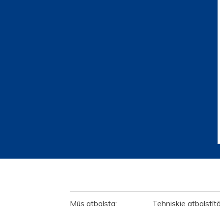
ATBALSTĪTĀJI
Mūs atbalsta: Tehniskie atbalstīt