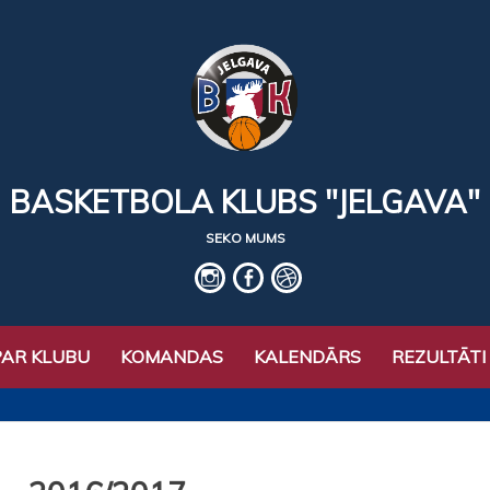
BASKETBOLA KLUBS "JELGAVA"
SEKO MUMS
IG
fb
basket
PAR KLUBU
KOMANDAS
KALENDĀRS
REZULTĀTI