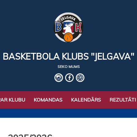
BASKETBOLA KLUBS "JELGAVA"
SEKO MUMS
IG
fb
basket
PAR KLUBU
KOMANDAS
KALENDĀRS
REZULTĀTI