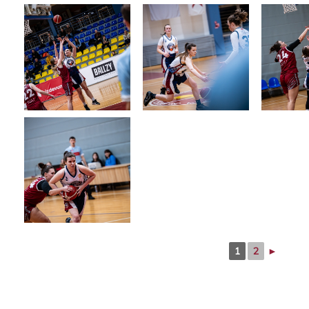
1
2
►