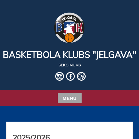
Skip
to
content
BASKETBOLA KLUBS "JELGAVA"
SEKO MUMS
IG
fb
basket
MENU
Skip
to
content
2025/2026