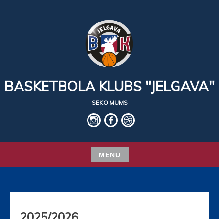
Skip
to
content
BASKETBOLA KLUBS "JELGAVA"
SEKO MUMS
IG
fb
basket
MENU
Skip
to
content
2025/2026