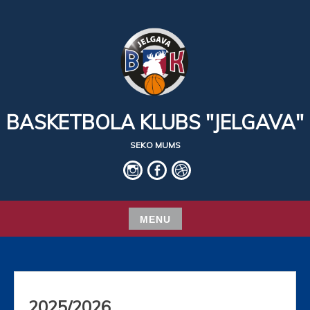
Skip
to
content
BASKETBOLA KLUBS "JELGAVA"
SEKO MUMS
IG
fb
basket
MENU
Skip
to
content
2025/2026